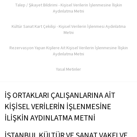
Talep / Şikayet Bildirimi - Kişisel Verilerin İşlenmesine İlişkin
Aydınlatma Metni
Kültür Sanat Kart Çekilişi - Kişisel Verilerin İşlenmesi Aydınlatma
Metni
Rezervasyon Yapan Kişilere Ait Kişisel Verilerin İşlenmesine İlişkin
Aydınlatma Metni
Yasal Metinler
İŞ ORTAKLARI ÇALIŞANLARINA AİT
KİŞİSEL VERİLERİN İŞLENMESİNE
İLİŞKİN AYDINLATMA METNİ
İSTANBUL KÜLTÜR VE SANAT VAKFI VE