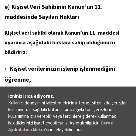
e) Kişisel Veri Sahibinin Kanun’un 11.
maddesinde Sayılan Hakları
Kişisel veri sahibi olarak Kanun’un 11. maddesi
uyarınca aşağıdaki haklara sahip olduğunuzu
bildiririz:
Kişisel verilerinizin işlenip işlenmediğini
öğrenme,
Kişisel verileriniz işlenmişse buna ilişkin bilgi
İzninizi rica ediyoruz.
Kullanıcı deneyimini iyileştirmek için internet sitemizde çerezler
talep etme,
kullanıyoruz. Sağdaki butonlar aracılığıyla tüm çerezlerin
kullanımına izin verebilir veya tercihlere giderek kullanmak
Kişisel verilerinizin işlenme amacını ve
istediklerinizi işaretleyebilirsiniz. Ayrıntılı bilgi için
Çerez
bunların amacına uygun kullanılıp
Aydınlatma Metni
'ni inceleyebilirsiniz.