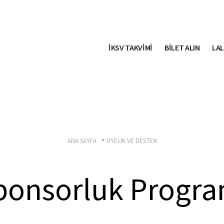
İKSV TAKVİMİ
BİLET ALIN
LAL
ANA SAYFA
ÜYELİK VE DESTEK
ponsorluk Progra