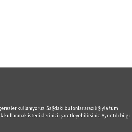
çerezler kullanıyoruz. Sağdaki butonlar aracılığıyla tüm
Elektronik Posta İletimlerine İlişkin Hukuki Kurallar
Haber A
 kullanmak istediklerinizi işaretleyebilirsiniz. Ayrıntılı bilgi