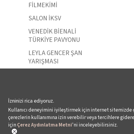
FİLMEKİMİ
SALON İKSV
VENEDİK BİENALİ
TÜRKİYE PAVYONU
LEYLA GENCER ŞAN
YARIŞMASI
KÜLTÜR POLİTİKALARI
ÇALIŞMALARI
İzninizi rica ediyoruz.
Kullanıcı deneyimini iyileştirmek için internet sitemizde 
Veri Sahibi Başvuru Formu
KVKK Politikası
çerezlerin kullanımına izin verebilir veya tercihlere giderek
için
Çerez Aydınlatma Metni
'ni inceleyebilirsiniz.
© 2024 – İKSV, İstanbul Kültür Sanat Vakfı