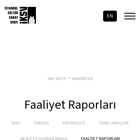
EN
ANA SAYFA
HAKKIMIZDA
Faaliyet Raporları
İKSV
TARİHÇE
KRONOLOJİ
TEMEL AMAÇLAR
NEJAT ECZACIBAŞI BİNASI
FAALİYET RAPORLARI