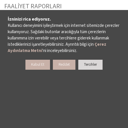
FAALİYET RAPORLARI
YAYINLAR
İzninizi rica ediyoruz.
Kullanıcı deneyimini iyileştirmek için internet sitemizde çerezler
kullanıyoruz. Sağdaki butonlar aracılığıyla tüm çerezlerin
İKSV’DE ÇALIŞMAK
kullanımına izin verebilir veya tercihlere giderek kullanmak
istediklerinizi işaretleyebilirsiniz. Ayrıntılı bilgi için
Çerez
BASIN
Aydınlatma Metni
'ni inceleyebilirsiniz.
ARŞİV
Kabul Et
Reddet
Tercihler
BİZE ULAŞIN
DESTEKLERİNİZİ BEKLİYORUZ
LALE KART ÜYELİK PROGRAMI