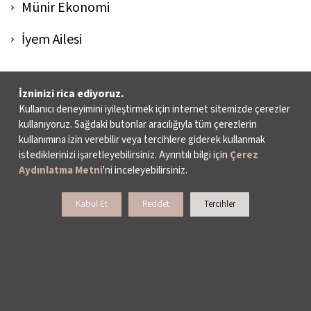
Münir Ekonomi
İyem Ailesi
İKSV, fonun sürekliliğini sağlayabilmek amacıyla kaynak
İzninizi rica ediyoruz.
geliştirme çalışmalarına önümüzdeki yıllarda da devam
Kullanıcı deneyimini iyileştirmek için internet sitemizde çerezler
edecek.
kullanıyoruz. Sağdaki butonlar aracılığıyla tüm çerezlerin
kullanımına izin verebilir veya tercihlere giderek kullanmak
istediklerinizi işaretleyebilirsiniz. Ayrıntılı bilgi için
Çerez
Aydınlatma Metni
'ni inceleyebilirsiniz.
Kabul Et
Reddet
Tercihler
NELER YAPIYORUZ?
İSTANBUL FİLM FESTİVALİ