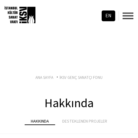
EN
ANA SAYFA
İKSV GENÇ SANATÇI FONU
Hakkında
HAKKINDA
DESTEKLENEN PROJELER