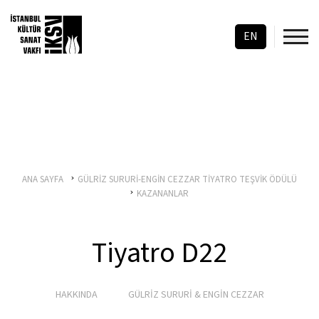
EN
ANA SAYFA
GÜLRİZ SURURİ-ENGİN CEZZAR TİYATRO TEŞVİK ÖDÜLÜ
KAZANANLAR
Tiyatro D22
HAKKINDA
GÜLRİZ SURURİ & ENGİN CEZZAR