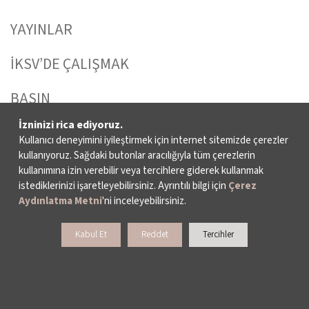
YAYINLAR
İKSV’DE ÇALIŞMAK
BASIN
İzninizi rica ediyoruz.
ARŞİV
Kullanıcı deneyimini iyileştirmek için internet sitemizde çerezler
kullanıyoruz. Sağdaki butonlar aracılığıyla tüm çerezlerin
BİZE ULAŞIN
kullanımına izin verebilir veya tercihlere giderek kullanmak
istediklerinizi işaretleyebilirsiniz. Ayrıntılı bilgi için
Çerez
Aydınlatma Metni
'ni inceleyebilirsiniz.
DESTEKLERİNİZİ BEKLİYORUZ
Kabul Et
Reddet
Tercihler
LALE KART ÜYELİK PROGRAMI