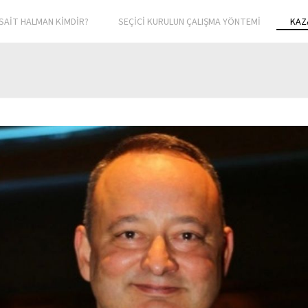
SAİT HALMAN KİMDİR?
SEÇİCİ KURULUN ÇALIŞMA YÖNTEMİ
KAZ