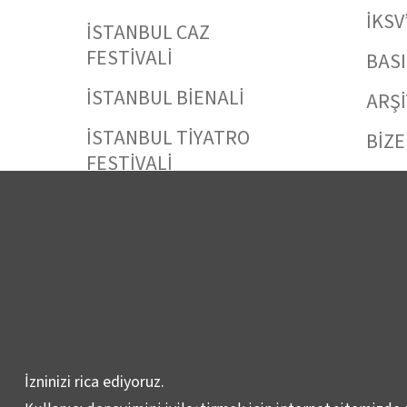
İKSV
İSTANBUL CAZ
FESTİVALİ
BAS
İSTANBUL BİENALİ
ARŞİ
İSTANBUL TİYATRO
BİZE
FESTİVALİ
FİLMEKİMİ
SALON İKSV
VENEDİK BİENALİ
TÜRKİYE PAVYONU
LEYLA GENCER ŞAN
YARIŞMASI
İzninizi rica ediyoruz.