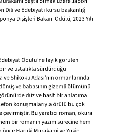
ki Murakami başta olmak üzere Japon
on Dili ve Edebiyatı kürsü başkanlığı
ponya Dışişleri Bakanı Ödülü, 2023 Yılı
 Edebiyat Ödülü’ne layık görülen
abır ve ustalıkla sürdürdüğü
da ve Shikoku Adası’nın ormanlarında
 dönüş ve babasının gizemli ölümünü
, görünürde düz ve basit bir anlatıma
elefon konuşmalarıyla örülü bu çok
çevirmiştir. Bu yaratıcı roman, okura
n hem bir romanın yazım sürecine hem
a önce Haruki Murakami ve Yukio