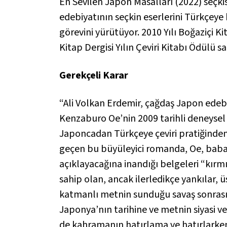
En Sevilen Japon Masalları
(2022) seçki
edebiyatının seçkin eserlerini Türkçeye 
görevini yürütüyor. 2010 Yılı Boğaziçi K
Kitap Dergisi Yılın Çeviri Kitabı Ödülü sa
Gerekçeli Karar
“Ali Volkan Erdemir, çağdaş Japon edeb
Kenzaburo Oe’nin 2009 tarihli deneyse
Japoncadan Türkçeye çeviri pratiğinden 
geçen bu büyüleyici romanda, Oe, bab
açıklayacağına inandığı belgeleri “kırmı
sahip olan, ancak ilerledikçe yankılar,
katmanlı metnin sunduğu savaş sonrası 
Japonya’nın tarihine ve metnin siyasi 
de kahramanın hatırlama ve hatırlarke