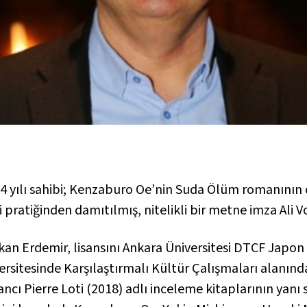
4 yılı sahibi; Kenzaburo Oe’nin
Suda Ölüm
romanının çe
ratiğinden damıtılmış, nitelikli bir metne imza Ali V
kan Erdemir, lisansını Ankara Üniversitesi DTCF Japon 
ersitesinde Karşılaştırmalı Kültür Çalışmaları alanı
ancı Pierre Loti
(2018) adlı inceleme kitaplarının yanı 