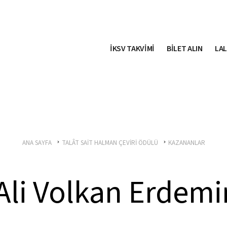
İKSV TAKVİMİ
BİLET ALIN
LAL
ANA SAYFA
TALÂT SAİT HALMAN ÇEVİRİ ÖDÜLÜ
KAZANANLAR
Ali Volkan Erdemi