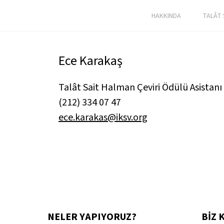
HAKKINDA
TALÂT 
Ece Karakaş
Talât Sait Halman Çeviri Ödülü Asistanı
(212) 334 07 47
ece.karakas@iksv.org
NELER YAPIYORUZ?
BİZ 