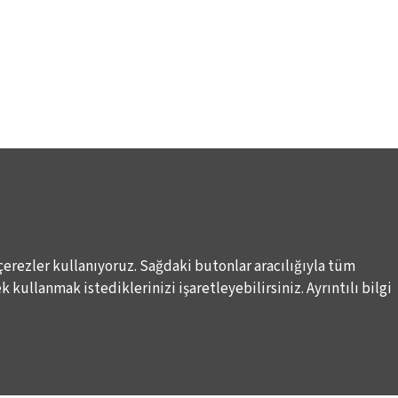
çerezler kullanıyoruz. Sağdaki butonlar aracılığıyla tüm
Elektronik Posta İletimlerine İlişkin Hukuki Kurallar
Haber A
 kullanmak istediklerinizi işaretleyebilirsiniz. Ayrıntılı bilgi