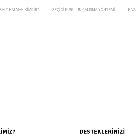
SAİT HALMAN KİMDİR?
SEÇİCİ KURULUN ÇALIŞMA YÖNTEMİ
KAZ
KİMİZ?
DESTEKLERİNİZİ