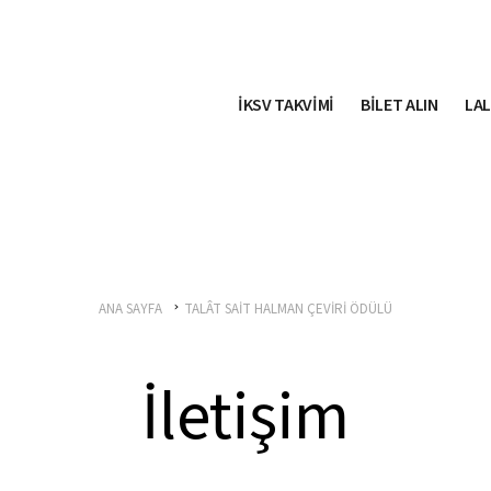
İKSV TAKVİMİ
BİLET ALIN
LAL
ANA SAYFA
TALÂT SAİT HALMAN ÇEVİRİ ÖDÜLÜ
İletişim