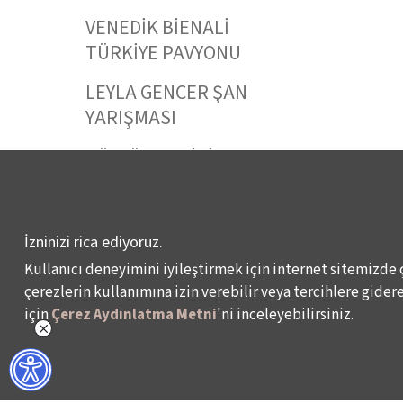
VENEDİK BİENALİ
TÜRKİYE PAVYONU
LEYLA GENCER ŞAN
YARIŞMASI
KÜLTÜR POLİTİKALARI
ÇALIŞMALARI
İzninizi rica ediyoruz.
Kullanıcı deneyimini iyileştirmek için internet sitemizde 
Veri Sahibi Başvuru Formu
KVKK Politikası
çerezlerin kullanımına izin verebilir veya tercihlere giderek
için
Çerez Aydınlatma Metni
'ni inceleyebilirsiniz.
© 2024 – İKSV, İstanbul Kültür Sanat Vakfı