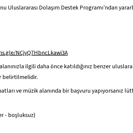
 Fonu Uluslararası Dolaşım Destek Programı’ndan yarar
rms.gle/NCjyQ7HbncLkawi3A
nınızla ilgili daha önce katıldığınız benzer uluslarar
 belirtilmelidir.
anatları ve müzik alanında bir başvuru yapıyorsanız l
r - boşluksuz)