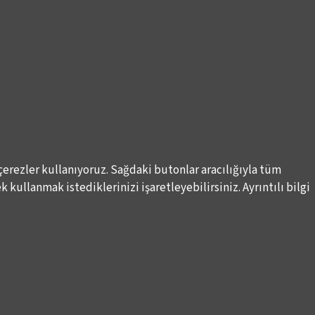
çerezler kullanıyoruz. Sağdaki butonlar aracılığıyla tüm
 kullanmak istediklerinizi işaretleyebilirsiniz. Ayrıntılı bilgi
Elektronik Posta İletimlerine İlişkin Hukuki Kurallar
Haber A