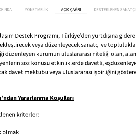
KKINDA
YÖNETMELİK
AÇIK ÇAĞRI
DESTEKLENEN SANATÇI
aşım Destek Programı, Türkiye’den yurtdışına giderek 
çekleştirecek veya düzenleyecek sanatçı ve topluluklar
ği düzenleyen kurumun uluslararası niteliği olan, ala
lerin söz konusu etkinliklerde davetli, eşdüzenleyici 
k davet mektubu veya uluslararası işbirliğini gösteren
ı’ndan Yararlanma Koşulları
lenen kriterler:
k olmak