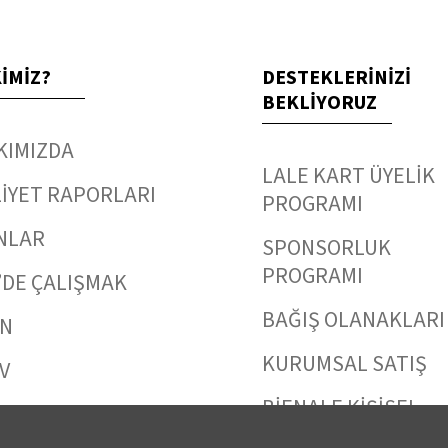
KİMİZ?
DESTEKLERİNİZİ
BEKLİYORUZ
KIMIZDA
LALE KART ÜYELİK
İYET RAPORLARI
PROGRAMI
NLAR
SPONSORLUK
PROGRAMI
’DE ÇALIŞMAK
BAĞIŞ OLANAKLARI
IN
KURUMSAL SATIŞ
V
BİENALE KİŞİSEL
 ULAŞIN
DESTEK