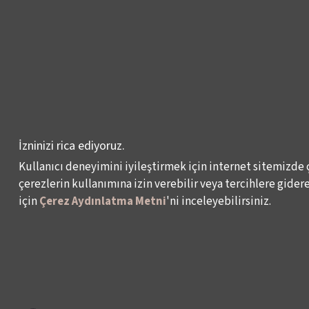
FİLMEKİMİ
SALON İKSV
VENEDİK BİENALİ
TÜRKİYE PAVYONU
LEYLA GENCER ŞAN
İzninizi rica ediyoruz.
YARIŞMASI
Kullanıcı deneyimini iyileştirmek için internet sitemizde 
KÜLTÜR POLİTİKALARI
çerezlerin kullanımına izin verebilir veya tercihlere giderek
ÇALIŞMALARI
için
Çerez Aydınlatma Metni
'ni inceleyebilirsiniz.
Veri Sahibi Başvuru Formu
KVKK Politikası