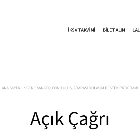
İKSV TAKVİMİ
BİLET ALIN
LAL
ANA SAYFA
GENÇ SANATÇI FONU ULUSLARARASI DOLAŞIM DESTEK PROGRAMI
Açık Çağrı