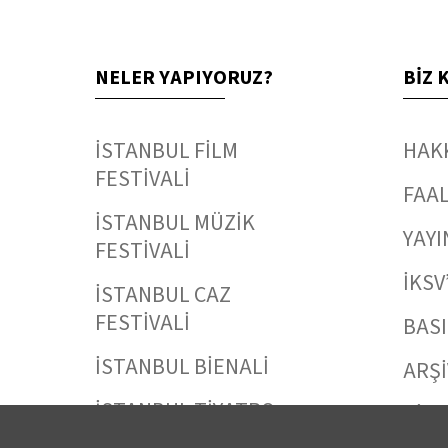
NELER YAPIYORUZ?
BİZ 
İSTANBUL FİLM
HAK
FESTİVALİ
FAAL
İSTANBUL MÜZİK
YAYI
FESTİVALİ
İKSV
İSTANBUL CAZ
FESTİVALİ
BAS
İSTANBUL BİENALİ
ARŞİ
İSTANBUL TİYATRO
BİZE
FESTİVALİ