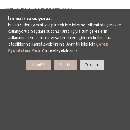
İSTANBUL CAZ FESTİVALİ
İzninizi rica ediyoruz.
İSTANBUL BİENALİ
Kullanıcı deneyimini iyileştirmek için internet sitemizde çerezler
kullanıyoruz. Sağdaki butonlar aracılığıyla tüm çerezlerin
kullanımına izin verebilir veya tercihlere giderek kullanmak
İSTANBUL TİYATRO FESTİVALİ
istediklerinizi işaretleyebilirsiniz. Ayrıntılı bilgi için
Çerez
Aydınlatma Metni
'ni inceleyebilirsiniz.
FİLMEKİMİ
Kabul Et
Reddet
Tercihler
SALON İKSV
VENEDİK BİENALİ TÜRKİYE PAVYONU
LEYLA GENCER ŞAN YARIŞMASI
KÜLTÜR POLİTİKALARI ÇALIŞMALARI