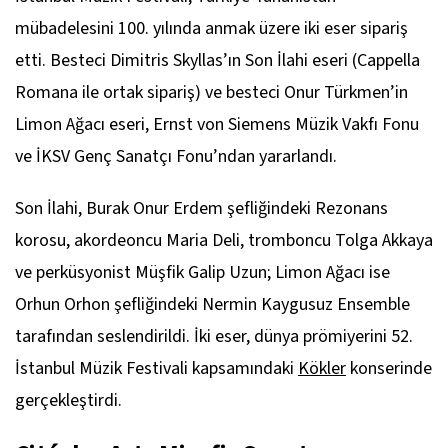
mübadelesini 100. yılında anmak üzere iki eser sipariş
etti. Besteci Dimitris Skyllas’ın
Son İlahi
eseri (Cappella
Romana ile ortak sipariş) ve besteci Onur Türkmen’in
Limon Ağacı
eseri, Ernst von Siemens Müzik Vakfı Fonu
ve İKSV Genç Sanatçı Fonu’ndan yararlandı.
Son İlahi
, Burak Onur Erdem şefliğindeki Rezonans
korosu, akordeoncu Maria Deli, tromboncu Tolga Akkaya
ve perküsyonist Müşfik Galip Uzun;
Limon Ağacı
ise
Orhun Orhon şefliğindeki Nermin Kaygusuz Ensemble
tarafından seslendirildi. İki eser, dünya prömiyerini 52.
İstanbul Müzik Festivali kapsamındaki
Kökler
konserinde
gerçekleştirdi.