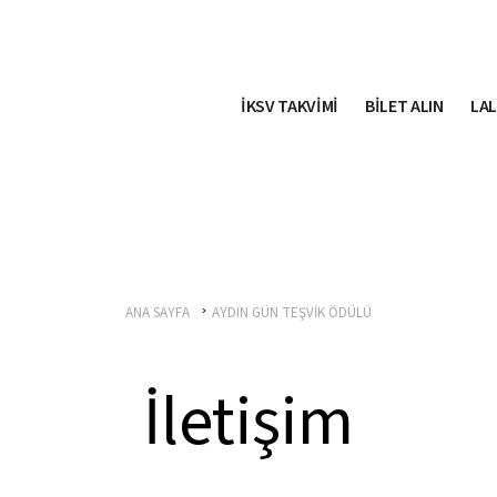
İKSV TAKVİMİ
BİLET ALIN
LAL
ANA SAYFA
AYDIN GÜN TEŞVİK ÖDÜLÜ
İletişim