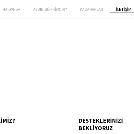
HAKKINDA
AYDIN GÜN KİMDİR?
KAZANANLAR
İLETİŞİM
KİMİZ?
DESTEKLERİNİZİ
BEKLİYORUZ