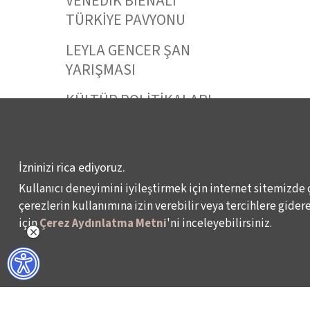
VENEDİK BİENALİ
TÜRKİYE PAVYONU
LEYLA GENCER ŞAN
YARIŞMASI
KÜLTÜR POLİTİKALARI
ÇALIŞMALARI
İzninizi rica ediyoruz.
Kullanıcı deneyimini iyileştirmek için internet sitemizde 
Veri Sahibi Başvuru Formu
KVKK Politikası
çerezlerin kullanımına izin verebilir veya tercihlere giderek
için
Çerez Aydınlatma Metni
'ni inceleyebilirsiniz.
© 2024 – İKSV, İstanbul Kültür Sanat Vakfı