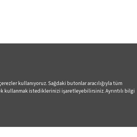
çerezler kullanıyoruz. Sağdaki butonlar aracılığıyla tüm
Elektronik Posta İletimlerine İlişkin Hukuki Kurallar
Haber A
 kullanmak istediklerinizi işaretleyebilirsiniz. Ayrıntılı bilgi