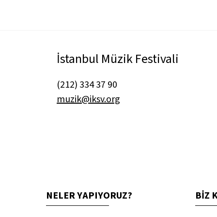
İstanbul Müzik Festivali
(212) 334 37 90
muzik@iksv.org
NELER YAPIYORUZ?
BİZ 