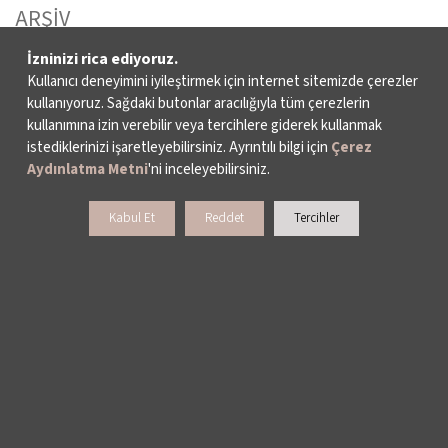
ARŞİV
İzninizi rica ediyoruz.
BİZE ULAŞIN
Kullanıcı deneyimini iyileştirmek için internet sitemizde çerezler
kullanıyoruz. Sağdaki butonlar aracılığıyla tüm çerezlerin
kullanımına izin verebilir veya tercihlere giderek kullanmak
DESTEKLERİNİZİ BEKLİYORUZ
istediklerinizi işaretleyebilirsiniz. Ayrıntılı bilgi için
Çerez
Aydınlatma Metni
'ni inceleyebilirsiniz.
Kabul Et
Reddet
Tercihler
LALE KART ÜYELİK PROGRAMI
SPONSORLUK PROGRAMI
BAĞIŞ OLANAKLARI
KURUMSAL SATIŞ
BİENALE KİŞİSEL DESTEK