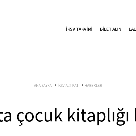
İKSV TAKVİMİ
BİLET ALIN
LAL
ANA SAYFA
İKSV ALT KAT
HABERLER
’ta çocuk kitaplığı