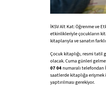
İKSV Alt Kat: Öğrenme ve Etk
etkinlikleriyle çocukların ki
kitaplarıyla ve sanatın fark
Çocuk kitaplığı, resmi tatil
olacak. Cuma günleri gelmek
07 04
numaralı telefondan İK
saatlerde kitaplığa erişmek 
yaptırılması gerekiyor.