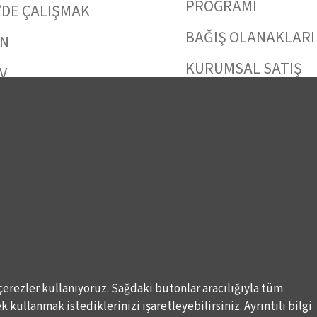
PROGRAMI
’DE ÇALIŞMAK
BAĞIŞ OLANAKLARI
IN
KURUMSAL SATIŞ
V
BİENALE KİŞİSEL
 ULAŞIN
DESTEK
çerezler kullanıyoruz. Sağdaki butonlar aracılığıyla tüm
 kullanmak istediklerinizi işaretleyebilirsiniz. Ayrıntılı bilgi