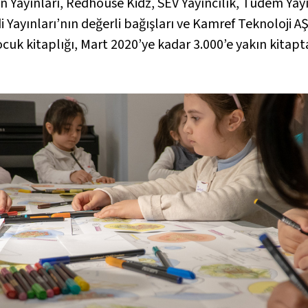
n Yayınları, Redhouse Kidz, SEV Yayıncılık, Tudem Yay
i Yayınları’nın değerli bağışları ve Kamref Teknoloji A
çocuk kitaplığı, Mart 2020’ye kadar 3.000’e yakın kitap