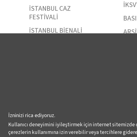
İKSV
İSTANBUL CAZ
FESTİVALİ
BAS
İSTANBUL BİENALİ
ARŞİ
İSTANBUL TİYATRO
BİZE
FESTİVALİ
FİLMEKİMİ
SALON İKSV
VENEDİK BİENALİ
TÜRKİYE PAVYONU
LEYLA GENCER ŞAN
İzninizi rica ediyoruz.
YARIŞMASI
Kullanıcı deneyimini iyileştirmek için internet sitemizde 
çerezlerin kullanımına izin verebilir veya tercihlere giderek