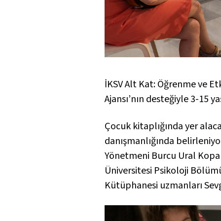
İKSV Alt Kat: Öğrenme ve Etk
Ajansı’nın desteğiyle 3-15 y
Çocuk kitaplığında yer alaca
danışmanlığında belirleniyor
Yönetmeni Burcu Ural Kopan
Üniversitesi Psikoloji Bölüm
Kütüphanesi uzmanları Sevgi