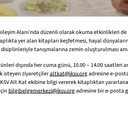
ileşim Alanı’nda düzenli olarak okuma etkinlikleri de 
taplıkta yer alan kitapları keşfetmesi, hayal dünyaları
lı disiplinleriyle tanışmalarına zemin oluşturulması am
 günleri dışında her cuma günü, 10.00 – 14.00 saatleri 
 isteyen ziyaretçiler
altkat@iksv.org
adresine e-post
SV Alt Kat ekibine bilgi vererek kitaplıktan yararlana
için
bilgibelgemerkezi@iksv.org
adresine bir e-posta 