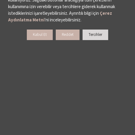
kullanıyoruz. Sağdaki butonlar aracılığıyla tüm çerezlerin
BASIN
kullanımına izin verebilir veya tercihlere giderek kullanmak
istediklerinizi işaretleyebilirsiniz. Ayrıntılı bilgi için
Çerez
ARŞİV
Aydınlatma Metni
'ni inceleyebilirsiniz.
BİZE ULAŞIN
Kabul Et
Reddet
Tercihler
DESTEKLERİNİZİ BEKLİYORUZ
LALE KART ÜYELİK PROGRAMI
SPONSORLUK PROGRAMI
BAĞIŞ OLANAKLARI
KURUMSAL SATIŞ