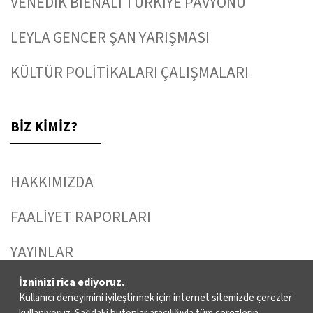
VENEDİK BİENALİ TÜRKİYE PAVYONU
LEYLA GENCER ŞAN YARIŞMASI
KÜLTÜR POLİTİKALARI ÇALIŞMALARI
BİZ KİMİZ?
HAKKIMIZDA
FAALİYET RAPORLARI
YAYINLAR
İzninizi rica ediyoruz.
İKSV’DE ÇALIŞMAK
Kullanıcı deneyimini iyileştirmek için internet sitemizde çerezler