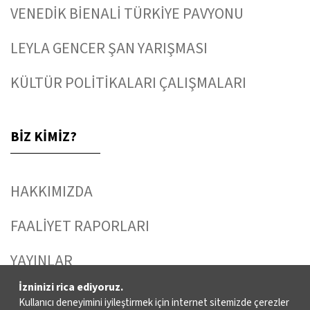
VENEDİK BİENALİ TÜRKİYE PAVYONU
LEYLA GENCER ŞAN YARIŞMASI
KÜLTÜR POLİTİKALARI ÇALIŞMALARI
BİZ KİMİZ?
HAKKIMIZDA
FAALİYET RAPORLARI
YAYINLAR
İzninizi rica ediyoruz.
İKSV’DE ÇALIŞMAK
Kullanıcı deneyimini iyileştirmek için internet sitemizde çerezler