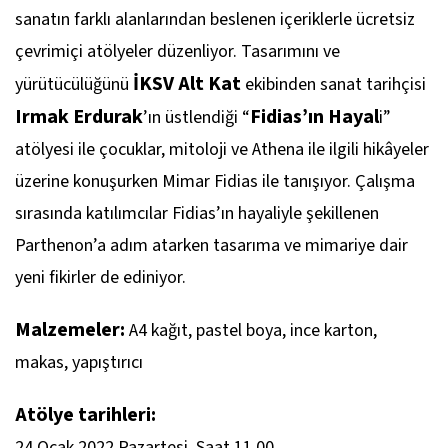
sanatın farklı alanlarından beslenen içeriklerle ücretsiz
çevrimiçi atölyeler düzenliyor. Tasarımını ve
İKSV Alt Kat
yürütücülüğünü
ekibinden sanat tarihçisi
Irmak Erdurak
Fidias’ın Hayal
’ın üstlendiği “
i”
atölyesi ile çocuklar, mitoloji ve Athena ile ilgili hikâyeler
üzerine konuşurken Mimar Fidias ile tanışıyor. Çalışma
sırasında katılımcılar Fidias’ın hayaliyle şekillenen
Parthenon’a adım atarken tasarıma ve mimariye dair
yeni fikirler de ediniyor.
Malzemeler:
A4 kağıt, pastel boya, ince karton,
makas, yapıştırıcı
Atölye tarihleri:
24 Ocak 2022 Pazartesi, Saat 11.00