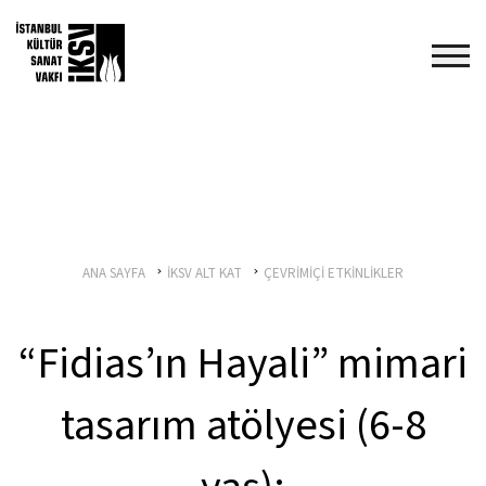
ANA SAYFA
İKSV ALT KAT
ÇEVRİMİÇİ ETKİNLİKLER
“Fidias’ın Hayali” mimari
tasarım atölyesi (6-8