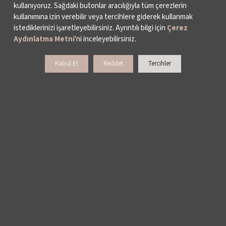
kullanıyoruz. Sağdaki butonlar aracılığıyla tüm çerezlerin
BASIN
kullanımına izin verebilir veya tercihlere giderek kullanmak
istediklerinizi işaretleyebilirsiniz. Ayrıntılı bilgi için
Çerez
ARŞİV
Aydınlatma Metni
'ni inceleyebilirsiniz.
BİZE ULAŞIN
Kabul Et
Reddet
Tercihler
DESTEKLERİNİZİ BEKLİYORUZ
LALE KART ÜYELİK PROGRAMI
SPONSORLUK PROGRAMI
BAĞIŞ OLANAKLARI
KURUMSAL SATIŞ