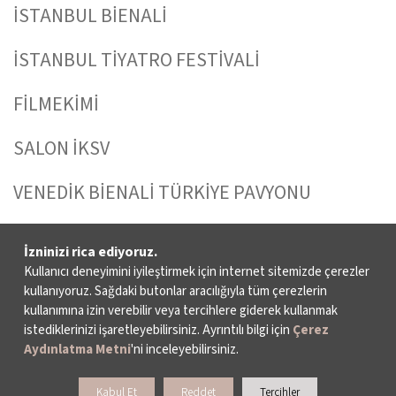
İSTANBUL BİENALİ
İSTANBUL TİYATRO FESTİVALİ
FİLMEKİMİ
SALON İKSV
VENEDİK BİENALİ TÜRKİYE PAVYONU
LEYLA GENCER ŞAN YARIŞMASI
İzninizi rica ediyoruz.
Kullanıcı deneyimini iyileştirmek için internet sitemizde çerezler
KÜLTÜR POLİTİKALARI ÇALIŞMALARI
kullanıyoruz. Sağdaki butonlar aracılığıyla tüm çerezlerin
kullanımına izin verebilir veya tercihlere giderek kullanmak
istediklerinizi işaretleyebilirsiniz. Ayrıntılı bilgi için
Çerez
BİZ KİMİZ?
Aydınlatma Metni
'ni inceleyebilirsiniz.
Kabul Et
Reddet
Tercihler