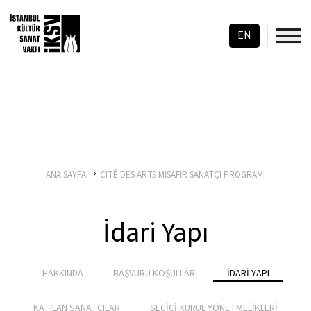
EN
ANA SAYFA
CITÉ DES ARTS MİSAFİR SANATÇI PROGRAMI
İdari Yapı
HAKKINDA
BAŞVURU KOŞULLARI
İDARİ YAPI
KATILAN SANATÇILAR
SEÇİCİ KURUL YÖNETMELİKLERİ